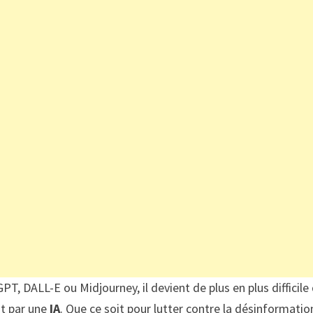
PT, DALL-E ou Midjourney, il devient de plus en plus difficile
st par une
IA
. Que ce soit pour lutter contre la désinformatio