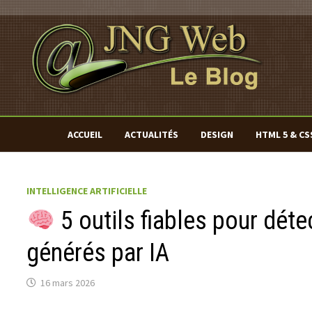
Passer
au
contenu
ACCUEIL
ACTUALITÉS
DESIGN
HTML 5 & CS
INTELLIGENCE ARTIFICIELLE
5 outils fiables pour déte
générés par IA
16 mars 2026