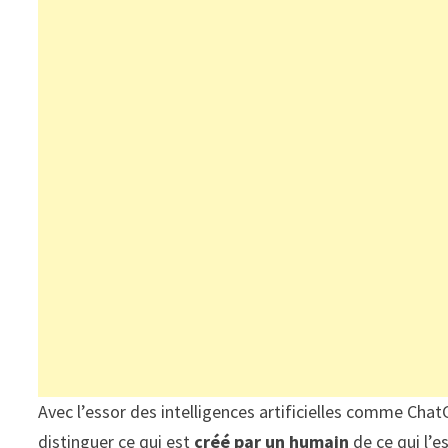
Avec l’essor des intelligences artificielles comme ChatG
distinguer ce qui est
créé par un humain
de ce qui l’e