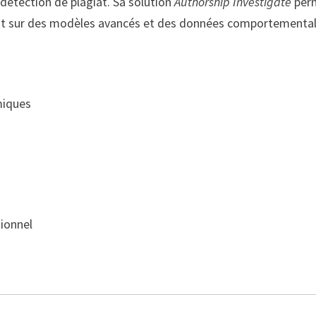
 détection de plagiat. Sa solution
Authorship Investigate
per
sant sur des modèles avancés et des données comportemental
miques
tionnel