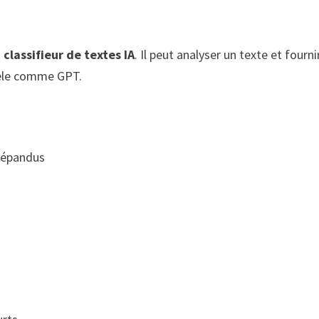
n
classifieur de textes IA
. Il peut analyser un texte et fourni
dèle comme GPT.
 répandus