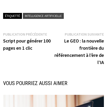
ÉTIQUETTÉ
INTELLIGENCE ARTIFICIELLE
Navigation
Publication
P
PUBLICATION PRÉCÉDENTE
PUBLICATION SUIVANTE
précédente :
s
Script pour générer 100
Le GEO : la nouvelle
de
pages en 1 clic
frontière du
l’article
référencement à l’ère de
l’IA
VOUS POURRIEZ AUSSI AIMER