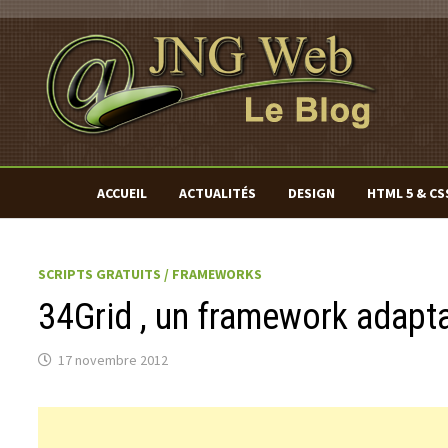
Passer
au
contenu
ACCUEIL
ACTUALITÉS
DESIGN
HTML 5 & CS
SCRIPTS GRATUITS / FRAMEWORKS
34Grid , un framework adapta
17 novembre 2012