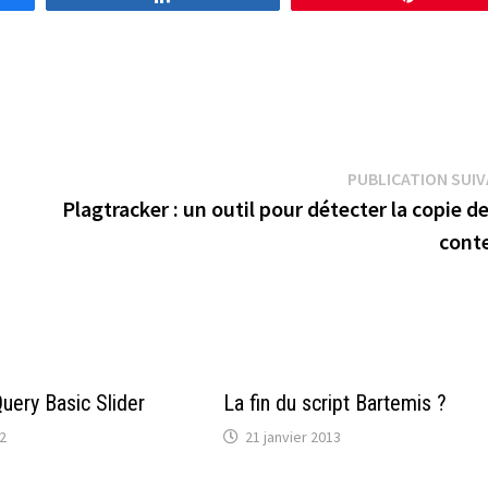
PUBLICATION SUI
Plagtracker : un outil pour détecter la copie d
cont
uery Basic Slider
La fin du script Bartemis ?
2
21 janvier 2013