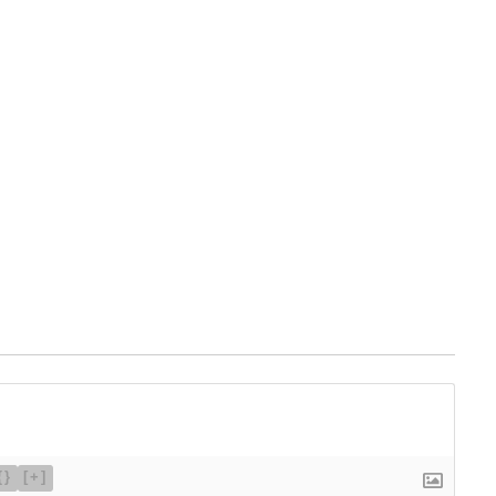
{}
[+]