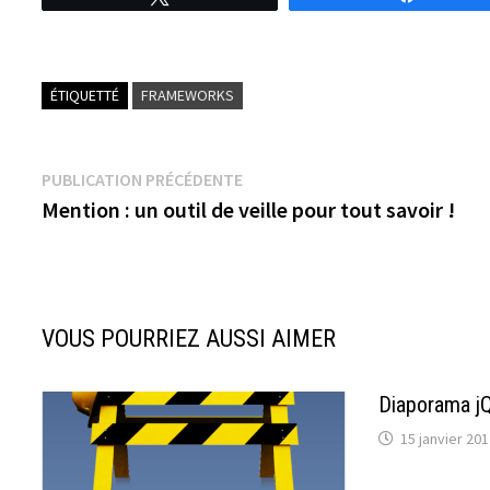
ÉTIQUETTÉ
FRAMEWORKS
Navigation
Publication
PUBLICATION PRÉCÉDENTE
précédente :
Mention : un outil de veille pour tout savoir !
de
l’article
VOUS POURRIEZ AUSSI AIMER
Diaporama jQ
15 janvier 201