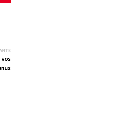
Publication
VANTE
suivante :
e vos
enus