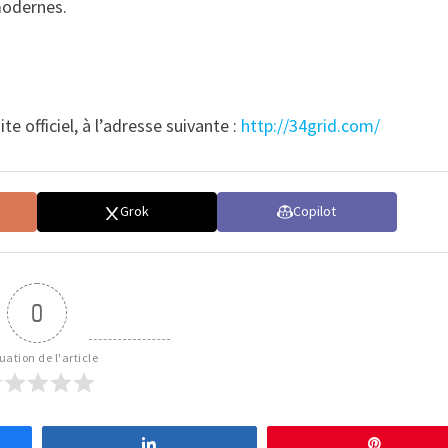
modernes.
e officiel, à l’adresse suivante :
http://34grid.com/
Grok
Copilot
0
uation de l'article
Partagez
Épingle