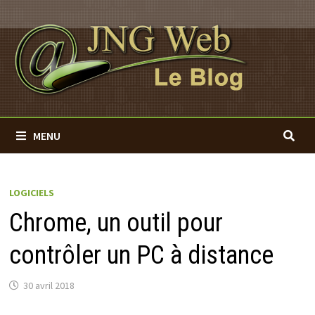
Passer
au
contenu
MENU
LOGICIELS
Chrome, un outil pour
contrôler un PC à distance
30 avril 2018