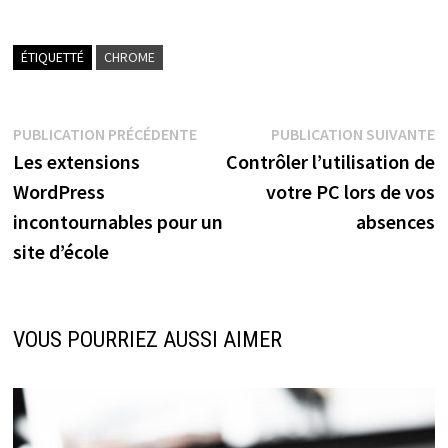
ÉTIQUETTÉ
CHROME
Navigation
Publication
P
PUBLICATION PRÉCÉDENTE
PUBLICATION SUIVANTE
précédente :
s
Les extensions
Contrôler l’utilisation de
de
WordPress
votre PC lors de vos
l’article
incontournables pour un
absences
site d’école
VOUS POURRIEZ AUSSI AIMER