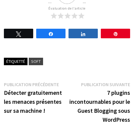
Évaluation de l'article
Tweetez
Partagez
Partagez
Épingl
ÉTIQUETTÉ
SOFT
Navigation
Publication
P
PUBLICATION PRÉCÉDENTE
PUBLICATION SUIVANTE
précédente :
s
Détecter gratuitement
7 plugins
de
les menaces présentes
incontournables pour le
l’article
sur sa machine !
Guest Blogging sous
WordPress