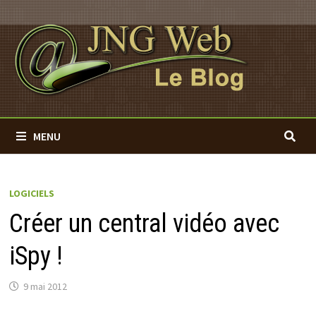
Passer
au
contenu
MENU
LOGICIELS
Créer un central vidéo avec
iSpy !
9 mai 2012