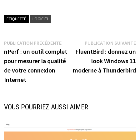
ÉTIQUETTÉ
LOGICIEL
Navigation
Publication
P
PUBLICATION PRÉCÉDENTE
PUBLICATION SUIVANTE
précédente :
s
nPerf : un outil complet
FluentBird : donnez un
de
pour mesurer la qualité
look Windows 11
l’article
de votre connexion
moderne à Thunderbird
Internet
VOUS POURRIEZ AUSSI AIMER