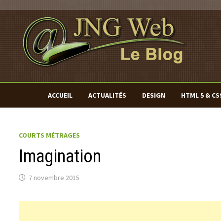
Passer
au
contenu
ACCUEIL
ACTUALITÉS
DESIGN
HTML 5 & CS
COURTS MÉTRAGES
Imagination
7 novembre 2015