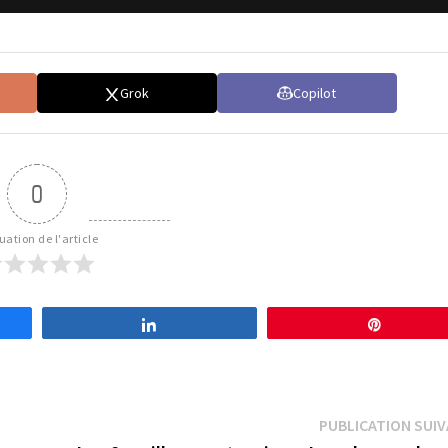
Grok
Copilot
0
uation de l'article
Partagez
Épingle
PUBLICATION SUI