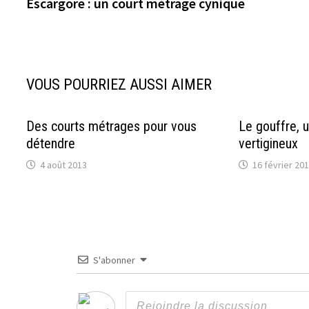
précédente :
Escargore : un court métrage cynique
de
l’article
VOUS POURRIEZ AUSSI AIMER
Des courts métrages pour vous
Le gouffre, 
détendre
vertigineux
4 août 2013
16 février 20
S'abonner