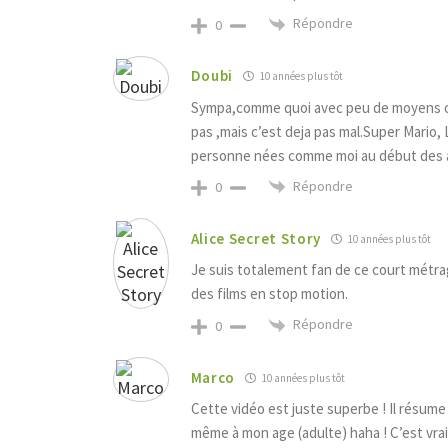
Répondre
0
Doubi
10 années plus tôt
Sympa,comme quoi avec peu de moyens on 
pas ,mais c’est deja pas mal.Super Mario,
personne nées comme moi au début des an
Répondre
0
Alice Secret Story
10 années plus tôt
Je suis totalement fan de ce court métra
des films en stop motion.
Répondre
0
Marco
10 années plus tôt
Cette vidéo est juste superbe ! Il résu
même à mon age (adulte) haha ! C’est vrai