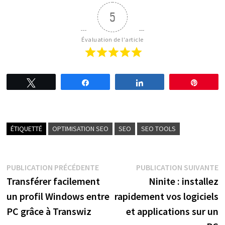
5
Évaluation de l'article
Tweetez
Partagez
Partagez
Épingl
ÉTIQUETTÉ
OPTIMISATION SEO
SEO
SEO TOOLS
Navigation
Publication
P
PUBLICATION PRÉCÉDENTE
PUBLICATION SUIVANTE
précédente :
s
Transférer facilement
Ninite : installez
de
un profil Windows entre
rapidement vos logiciels
l’article
PC grâce à Transwiz
et applications sur un