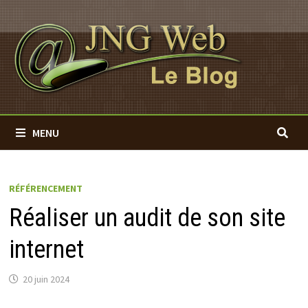
Passer
au
contenu
MENU
RÉFÉRENCEMENT
Réaliser un audit de son site
internet
20 juin 2024