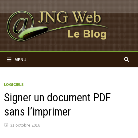
Passer
au
contenu
MENU
LOGICIELS
Signer un document PDF
sans l’imprimer
31 octobre 2016