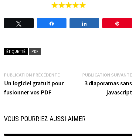
Tweetez
Partagez
Partagez
Épingl
ÉTIQUETTÉ
PDF
Navigation
Publication
P
PUBLICATION PRÉCÉDENTE
PUBLICATION SUIVANTE
précédente :
s
Un logiciel gratuit pour
3 diaporamas sans
de
fusionner vos PDF
javascript
l’article
VOUS POURRIEZ AUSSI AIMER