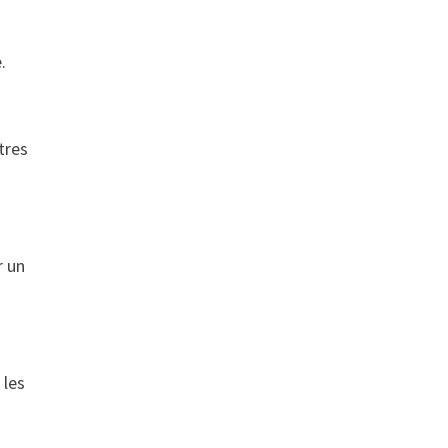
.
tres
r un
 les