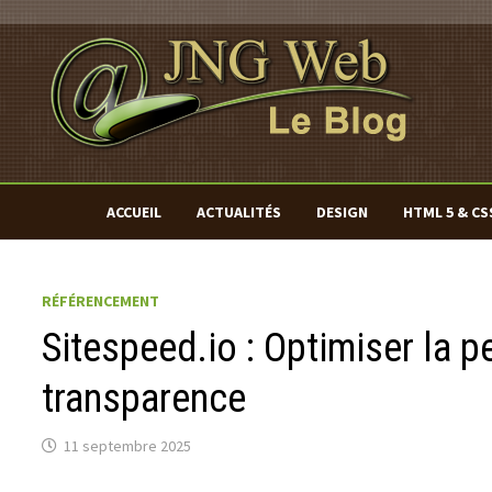
Passer
au
contenu
ACCUEIL
ACTUALITÉS
DESIGN
HTML 5 & CS
RÉFÉRENCEMENT
Sitespeed.io : Optimiser la 
transparence
11 septembre 2025