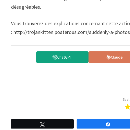
désagréables.
Vous trouverez des explications concernant cette acti
: http://trojankitten.posterous.com/suddenly-a-photos
ChatGPT
Claude
Éval
Tweetez
Partagez