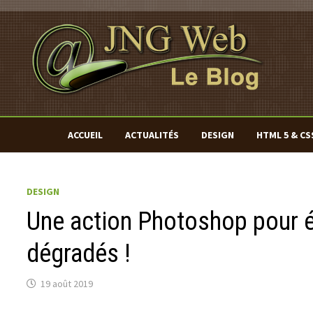
Passer
au
contenu
ACCUEIL
ACTUALITÉS
DESIGN
HTML 5 & CS
DESIGN
Une action Photoshop pour év
dégradés !
19 août 2019