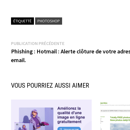
ÉTIQUETTÉ
PHOTOSHOP
Navigation
Publication
PUBLICATION PRÉCÉDENTE
précédente :
Phishing : Hotmail : Alerte clôture de votre adre
de
l’article
VOUS POURRIEZ AUSSI AIMER