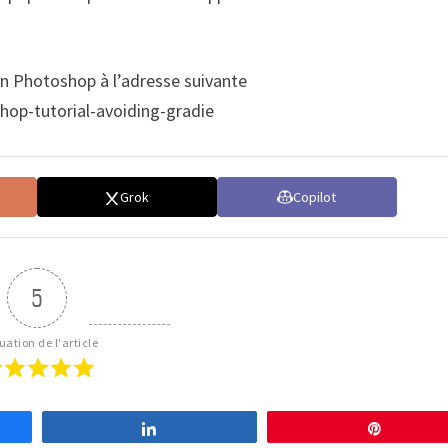
on Photoshop à l’adresse suivante
hop-tutorial-avoiding-gradie
Grok
Copilot
5
uation de l'article
Partagez
Épingle