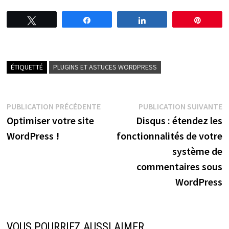
Tweetez
Partagez
Partagez
Épingl
ÉTIQUETTÉ
PLUGINS ET ASTUCES WORDPRESS
Navigation
Publication
P
PUBLICATION PRÉCÉDENTE
PUBLICATION SUIVANTE
précédente :
s
Optimiser votre site
Disqus : étendez les
de
WordPress !
fonctionnalités de votre
l’article
système de
commentaires sous
WordPress
VOUS POURRIEZ AUSSI AIMER